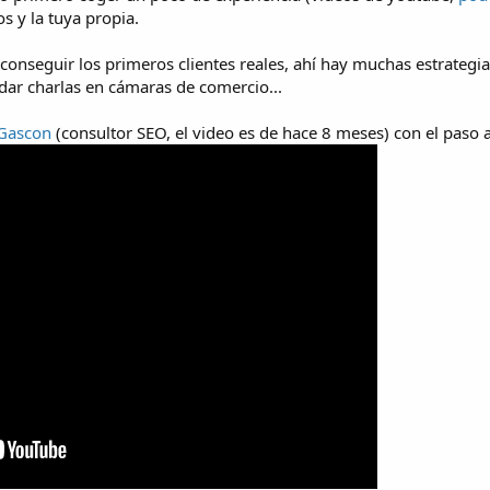
s y la tuya propia.
onseguir los primeros clientes reales, ahí hay muchas estrategias
 dar charlas en cámaras de comercio...
 Gascon
(consultor SEO, el video es de hace 8 meses) con el paso 