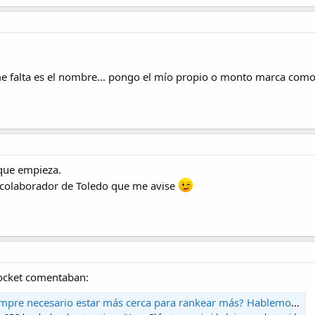
 me falta es el nombre... pongo el mío propio o monto marca com
 que empieza.
n colaborador de Toledo que me avise
Rocket comentaban:
o estar más cerca para rankear más? Hablemos de proximidad - SEO local, el podcast - Podcast en iVoox