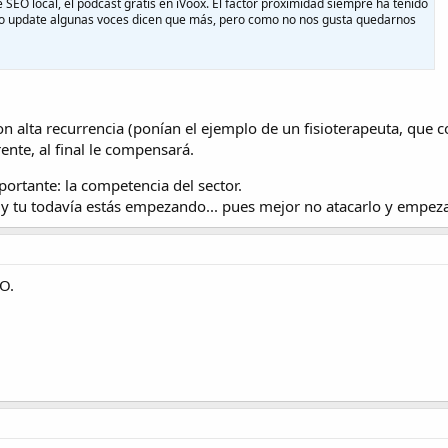
 SEO local, el podcast gratis en iVoox. El factor proximidad siempre ha tenido
imo update algunas voces dicen que más, pero como no nos gusta quedarnos
n alta recurrencia (ponían el ejemplo de un fisioterapeuta, que 
ente, al final le compensará.
ortante: la competencia del sector.
 y tu todavía estás empezando... pues mejor no atacarlo y empez
EO.