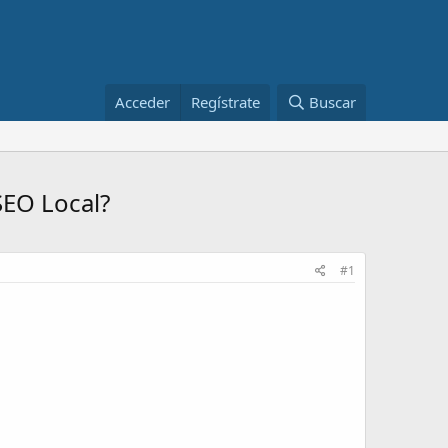
Acceder
Regístrate
Buscar
SEO Local?
#1