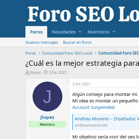
Foros
Novedades
Miembros
Nuevos mensajes
Buscar en foros
Foros
Comunidad Foro SEO Local
Comunidad Foro SEO
¿Cuál es la mejor estrategia par
I
F
Jlopez
3 Dic 2021
n
e
i
c
3 Dic 2021
c
h
J
Algún consejo para montar mi 
i
a
a
d
Mi idea es montar un pequeño 
d
e
Account Suspended
o
i
Jlopez
r
n
Andreu Moreno – Diseñador
d
i
Miembro
andreumoreno.net
e
c
l
i
Mi objetivo sería vivir del seo l