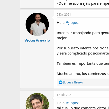
t
o
¿Qué me aconsejáis para empe
e
m
a
9 Dic 2021
Hola
@Jlopez
Intenta ir trabajando para gen
mejor.
VictorArevalo
Por supuesto intenta posiciona
y será complicado posicionarte
También es importante que teng
Mucho animo, los comienzos s
R
Jlopez
y
Breixo
e
a
c
12 Dic 2021
c
i
Hola
@Jlopez
o
tal cual lo que comenta Victor