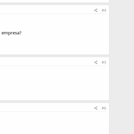
#4
o empresa?
#5
#6