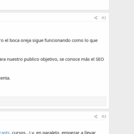
#2
ero el boca oreja sigue funcionando como lo que
ara nuestro publico objetivo, se conoce más el SEO
venta.
#3
casts
, cursos...) y, en paralelo, empezar a llevar