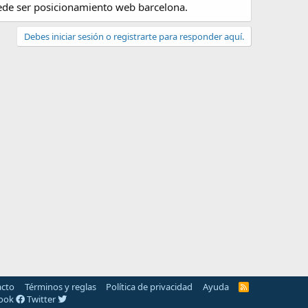
ede ser posicionamiento web barcelona.
Debes iniciar sesión o registrarte para responder aquí.
acto
Términos y reglas
Política de privacidad
Ayuda
R
S
book
Twitter
S