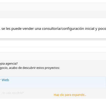
 se les puede vender una consultoría/configuración inicial y po
pia agencia?
ocio, acabo de descubrir estos proyectos:
r Web
, ¿lo veis posible?
Haz clic para expandir...
?