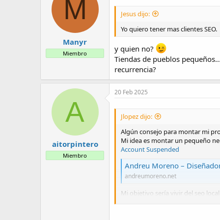
M
Jesus dijo:
Yo quiero tener mas clientes SEO.
Manyr
y quien no?
Miembro
Tiendas de pueblos pequeños...
recurrencia?
20 Feb 2025
A
Jlopez dijo:
Algún consejo para montar mi pro
Mi idea es montar un pequeño neg
aitorpintero
Account Suspended
Miembro
Andreu Moreno – Diseñado
andreumoreno.net
Mi objetivo sería vivir del seo local
¿Qué me aconsejáis para empezar