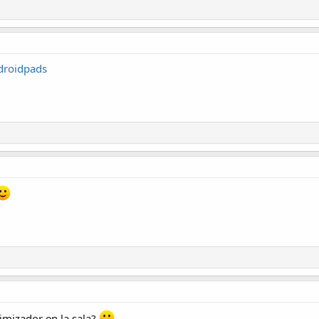
roidpads
timizador en la sala?