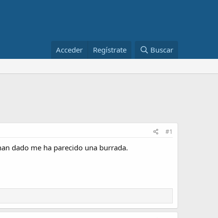
Acceder
Regístrate
Buscar
#1
 han dado me ha parecido una burrada.