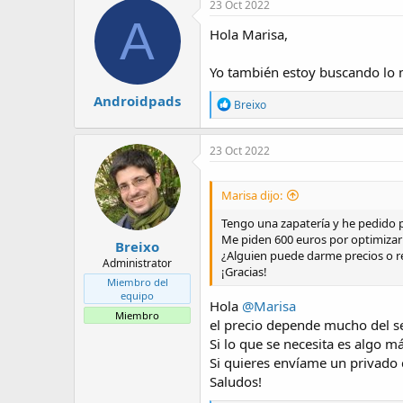
t
o
c
23 Oct 2022
c
e
A
i
m
Hola Marisa,
o
a
n
Yo también estoy buscando lo m
e
s
Androidpads
:
R
Breixo
e
a
c
23 Oct 2022
c
i
o
Marisa dijo:
n
e
Tengo una zapatería y he pedido 
s
Me piden 600 euros por optimizar 
Breixo
:
¿Alguien puede darme precios o r
Administrator
¡Gracias!
Miembro del
equipo
Hola
@Marisa
Miembro
el precio depende mucho del se
Si lo que se necesita es algo m
Si quieres envíame un privado c
Saludos!