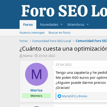
Foros
Novedades
Miembros
Nuevos mensajes
Buscar en foros
Foros
Comunidad Foro SEO Local
Comunidad Foro SEO
¿Cuánto cuesta una optimización
I
F
Marisa
23 Oct 2022
n
e
i
c
23 Oct 2022
c
h
M
Tengo una zapatería y he pedi
i
a
a
d
Me piden 600 euros por optimi
d
e
¿Alguien puede darme precios 
o
i
¡Gracias!
Marisa
r
n
d
i
R
Miembro
MartaSEO
y
Breixo
e
c
e
l
i
a