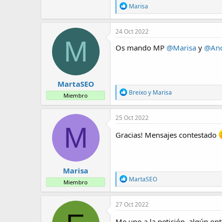
R
Marisa
e
a
c
24 Oct 2022
c
M
i
Os mando MP
@Marisa
y
@And
o
n
e
s
MartaSEO
:
R
Breixo
y
Marisa
Miembro
e
a
c
25 Oct 2022
c
M
i
Gracias! Mensajes contestado
o
n
e
s
Marisa
:
R
MartaSEO
Miembro
e
a
c
27 Oct 2022
c
i
Me uno a la petición, algún op