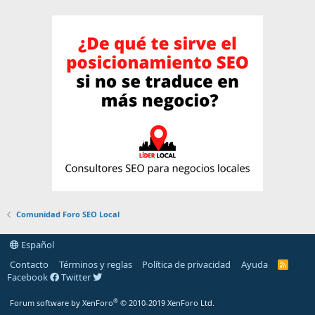
Comunidad Foro SEO Local
Español
Contacto
Términos y reglas
Política de privacidad
Ayuda
R
S
Facebook
Twitter
S
®
Forum software by XenForo
© 2010-2019 XenForo Ltd.