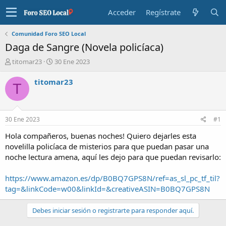
Acceder
Regístrate
Comunidad Foro SEO Local
Daga de Sangre (Novela policíaca)
I
F
titomar23
30 Ene 2023
n
e
i
c
titomar23
T
c
h
i
a
a
d
d
e
30 Ene 2023
#1
o
i
r
n
Hola compañeros, buenas noches! Quiero dejarles esta
d
i
novelilla policíaca de misterios para que puedan pasar una
e
c
noche lectura amena, aquí les dejo para que puedan revisarlo:
l
i
t
o
https://www.amazon.es/dp/B0BQ7GPS8N/ref=as_sl_pc_tf_til?
e
tag=&linkCode=w00&linkId=&creativeASIN=B0BQ7GPS8N
m
a
Debes iniciar sesión o registrarte para responder aquí.