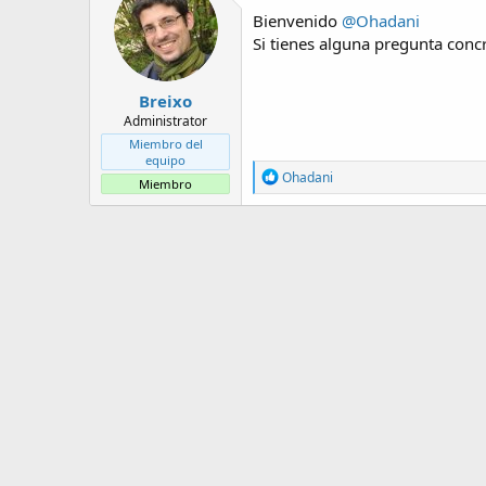
t
o
i
e
Bienvenido
@Ohadani
o
m
Si tienes alguna pregunta conc
n
a
e
s
Breixo
:
Administrator
Miembro del
equipo
R
Ohadani
Miembro
e
a
c
c
i
o
n
e
s
: