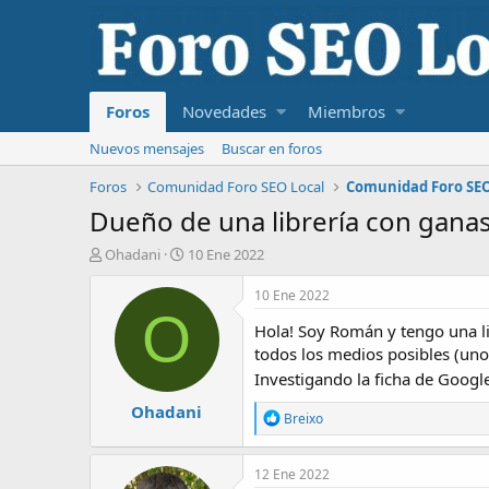
Foros
Novedades
Miembros
Nuevos mensajes
Buscar en foros
Foros
Comunidad Foro SEO Local
Comunidad Foro SEO
Dueño de una librería con gana
I
F
Ohadani
10 Ene 2022
n
e
i
c
10 Ene 2022
c
h
O
Hola! Soy Román y tengo una li
i
a
a
d
todos los medios posibles (uno 
d
e
Investigando la ficha de Goog
o
i
Ohadani
r
n
R
Breixo
d
i
e
e
c
a
l
i
c
12 Ene 2022
c