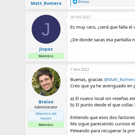
R
Breixo
Matt_Romero
e
a
c
28 Oct 2022
c
J
i
Es muy raro, ¿será que falla el 
o
n
¿De donde sacas esa pantalla 
e
s
Jlopez
:
Miembro
1 Nov 2022
Buenas, gracias
@Matt_Romer
Creo que ya he averiguado en p
a) El nuevo local sin reseñas e
Breixo
b) El punto desde el que colla
Administrator
Miembro del
Entiendo que esos dos factore
equipo
Me sigue pareciendo curioso el 
Miembro
Peleando para recuperar la pr