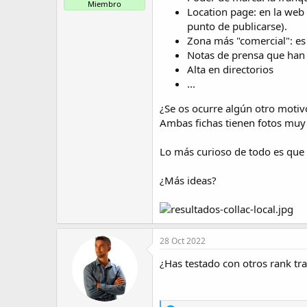
t
o
Miembro
Location page: en la web 
e
m
punto de publicarse).
a
Zona más "comercial": es
Notas de prensa que han
Alta en directorios
...
¿Se os ocurre algún otro motiv
Ambas fichas tienen fotos muy 
Lo más curioso de todo es que 
¿Más ideas?
28 Oct 2022
¿Has testado con otros rank tr