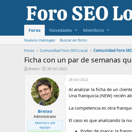
Foros
Novedades
Miembros
Nuevos mensajes
Buscar en foros
Foros
Comunidad Foro SEO Local
Comunidad Foro SEO
Ficha con un par de semanas qu
I
F
Breixo
28 Oct 2022
n
e
i
c
28 Oct 2022
c
h
Al analizar la ficha de un clie
i
a
a
d
Una franquicia (NEW) recién ab
d
e
o
i
La competencia es otra franqui
Breixo
r
n
d
i
Administrator
El caso es que analizando la nu
e
c
Miembro del
l
i
equipo
Poder de marca: la franq