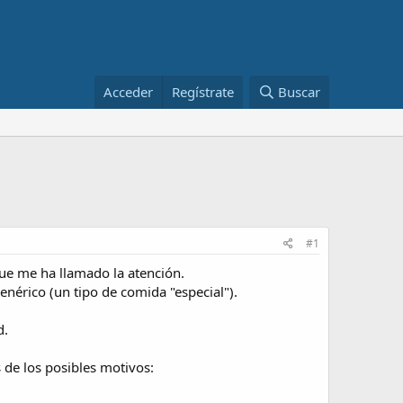
Acceder
Regístrate
Buscar
#1
 que me ha llamado la atención.
nérico (un tipo de comida "especial").
d.
 de los posibles motivos: