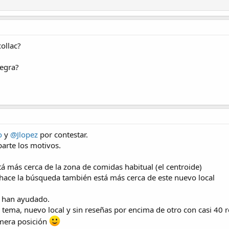
collac?
negra?
o
y
@Jlopez
por contestar.
arte los motivos.
stá más cerca de la zona de comidas habitual (el centroide)
c hace la búsqueda también está más cerca de este nuevo local
s han ayudado.
tema, nuevo local y sin reseñas por encima de otro con casi 40 r
imera posición