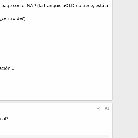
 page con el NAP (la franquiciaOLD no tiene, está a
¿centroide?)
ción...
#2
ual?