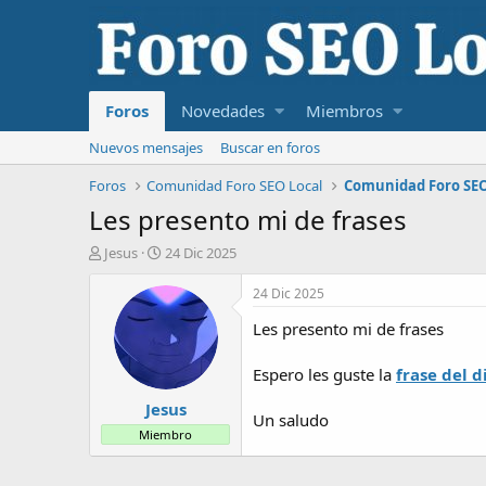
Foros
Novedades
Miembros
Nuevos mensajes
Buscar en foros
Foros
Comunidad Foro SEO Local
Comunidad Foro SEO
Les presento mi de frases
I
F
Jesus
24 Dic 2025
n
e
i
c
24 Dic 2025
c
h
Les presento mi de frases
i
a
a
d
d
e
Espero les guste la
frase del d
o
i
Jesus
r
n
Un saludo
d
i
Miembro
e
c
l
i