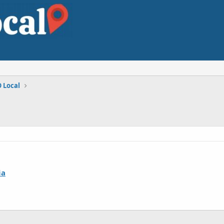
 Local
ia