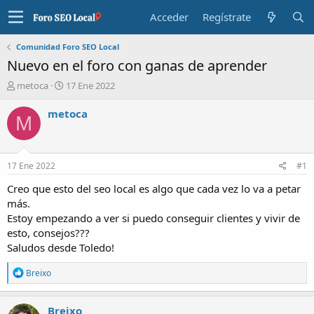
Acceder
Regístrate
Comunidad Foro SEO Local
Nuevo en el foro con ganas de aprender
I
F
metoca
17 Ene 2022
n
e
i
c
metoca
M
c
h
i
a
a
d
d
e
17 Ene 2022
#1
o
i
r
n
Creo que esto del seo local es algo que cada vez lo va a petar
d
i
más.
e
c
Estoy empezando a ver si puedo conseguir clientes y vivir de
l
i
esto, consejos???
t
o
Saludos desde Toledo!
e
m
R
Breixo
a
e
a
c
Breixo