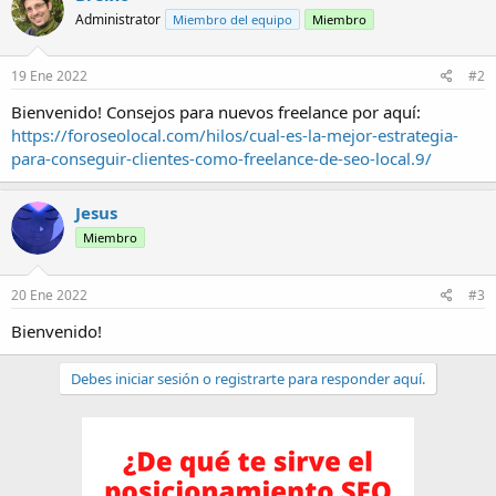
c
Administrator
Miembro del equipo
Miembro
i
o
n
e
19 Ene 2022
#2
s
:
Bienvenido! Consejos para nuevos freelance por aquí:
https://foroseolocal.com/hilos/cual-es-la-mejor-estrategia-
para-conseguir-clientes-como-freelance-de-seo-local.9/
Jesus
Miembro
20 Ene 2022
#3
Bienvenido!
Debes iniciar sesión o registrarte para responder aquí.