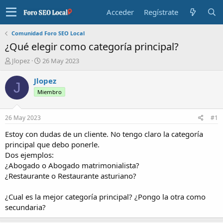
Acceder
Regístrate
Comunidad Foro SEO Local
¿Qué elegir como categoría principal?
I
F
Jlopez
26 May 2023
n
e
i
c
Jlopez
J
c
h
Miembro
i
a
a
d
d
e
26 May 2023
#1
o
i
r
n
Estoy con dudas de un cliente. No tengo claro la categoría
d
i
principal que debo ponerle.
e
c
Dos ejemplos:
l
i
¿Abogado o Abogado matrimonialista?
t
o
¿Restaurante o Restaurante asturiano?
e
m
a
¿Cual es la mejor categoría principal? ¿Pongo la otra como
secundaria?