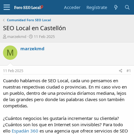
Acceder
Regístrate
Comunidad Foro SEO Local
SEO Local en Castellón
I
F
marzekmd
11 Feb 2025
n
e
i
c
marzekmd
M
c
h
i
a
a
d
d
e
11 Feb 2025
#1
o
i
r
n
Cuando hablamos de SEO Local, cada uno pensamos en
d
i
nuestras respectivas ciudad o provincias. En mi caso vivo en
e
c
un pueblo, dentro de una provincia diríamos mediana, lejos
l
i
de las grandes pero donde las palabras claves son también
t
o
competidas.
e
m
a
¿Cuántos negocios les gustaría incrementar su clientela?
¿Cuántos son los que en Internet son invisibles? Para todo
ello
Espadán 360
es una agencia que ofrece servicios de SEO