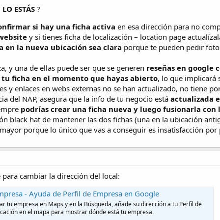
 LO ESTÁS
?
onfirmar si hay una ficha activa
en esa dirección para no compe
 website
y si tienes ficha de localización – location page actualíza
a en la nueva ubicación sea clara
porque te pueden pedir foto
za, y una de ellas puede ser que se generen
reseñas en google c
 tu ficha en el momento que hayas abierto
, lo que implicará
s y enlaces en webs externas no se han actualizado, no tiene por
ia del NAP, asegura que la info de tu negocio está
actualizada e
iempre
podrías crear una ficha nueva y luego fusionarla con 
ión black hat de mantener las dos fichas (una en la ubicación anti
ayor porque lo único que vas a conseguir es insatisfacción por p
 para cambiar la dirección del local:
empresa - Ayuda de Perfil de Empresa en Google
ar tu empresa en Maps y en la Búsqueda, añade su dirección a tu Perfil de
icación en el mapa para mostrar dónde está tu empresa.