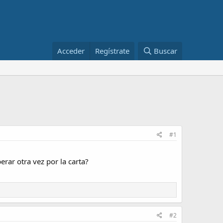
Acceder
Regístrate
Buscar
#1
rar otra vez por la carta?
#2