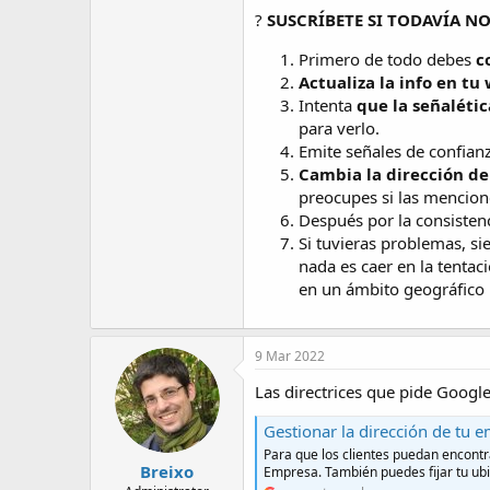
?
SUSCRÍBETE SI TODAVÍA NO
Primero de todo debes
c
Actualiza la info en tu
Intenta
que la señalétic
para verlo.
Emite señales de confian
Cambia la dirección de
preocupes si las mencione
Después por la consistenc
Si tuvieras problemas, s
nada es caer en la tentac
en un ámbito geográfico m
9 Mar 2022
Las directrices que pide Google
Gestionar la dirección de tu 
Para que los clientes puedan encontr
Breixo
Empresa. También puedes fijar tu ub