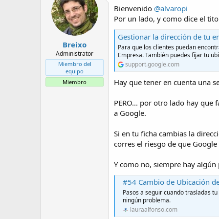
t
o
i
Bienvenido
@alvaropi
e
o
m
Por un lado, y como dice el tito
n
a
e
Gestionar la dirección de tu 
s
Breixo
:
Para que los clientes puedan encontr
Administrator
Empresa. También puedes fijar tu ub
Miembro del
support.google.com
equipo
Hay que tener en cuenta una se
Miembro
PERO... por otro lado hay que f
a Google.
Si en tu ficha cambias la direc
corres el riesgo de que Google 
Y como no, siempre hay algún p
#54 Cambio de Ubicación de
Pasos a seguir cuando trasladas tu 
ningún problema.
lauraalfonso.com