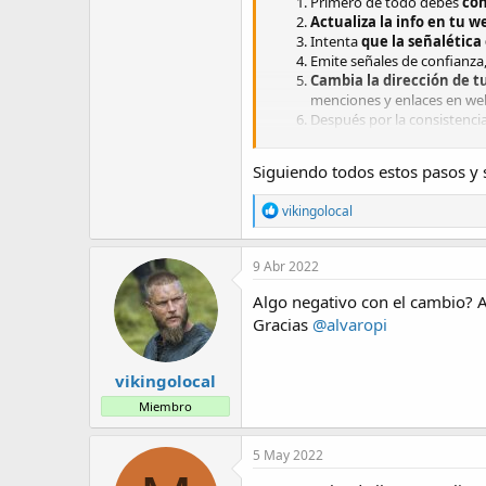
Primero de todo debes
con
Actualiza la info en tu w
Intenta
que la señalética
Emite señales de confianza
Cambia la dirección de t
menciones y enlaces en web
Después por la consistencia
Si tuvieras problemas, sie
tentación black hat de mant
Siguiendo todos estos pasos y s
porque lo único que vas a c
R
vikingolocal
e
a
c
9 Abr 2022
c
i
Algo negativo con el cambio? A
o
Gracias
@alvaropi
n
e
s
vikingolocal
:
Miembro
5 May 2022