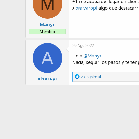
M
+1 me acaba de llegar un clie
¿
@alvaropi
algo que destacar?
Manyr
Miembro
29 Ago 2022
A
Hola
@Manyr
Nada, seguir los pasos y tener 
R
vikingolocal
alvaropi
e
a
c
c
i
o
n
e
s
: