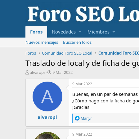
Foros
Novedades
Miembros
Nuevos mensajes
Buscar en foros
Foros
Comunidad Foro SEO Local
Comunidad Foro SEO
Traslado de local y de ficha de 
I
F
alvaropi
9 Mar 2022
n
e
i
c
9 Mar 2022
c
h
A
Buenas, en un par de semanas t
i
a
a
d
¿Cómo hago con la ficha de goo
d
e
¡Gracias!
o
i
alvaropi
r
n
R
Manyr
d
i
e
e
c
a
c
l
i
9 Mar 2022
c