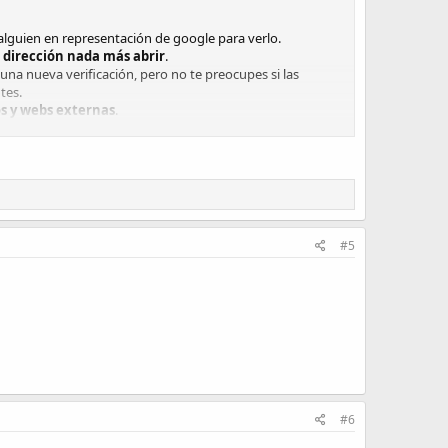
lguien en representación de google para verlo.
 dirección nada más abrir
.
una nueva verificación, pero no te preocupes si las
tes.
os y webs externas
.
pero lo que no te recomiendo para nada es caer en la
eva) para así rankear en un ámbito geográfico mayor
#5
#6