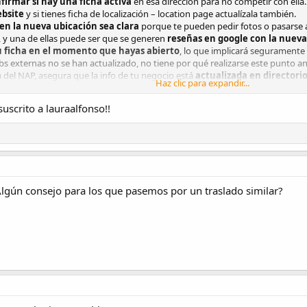
firmar si hay una ficha activa
en esa dirección para no competir con ella.
ebsite
y si tienes ficha de localización – location page actualízala también.
 en la nueva ubicación sea clara
porque te pueden pedir fotos o pasarse a
, y una de ellas puede ser que se generen
reseñas en google con la nueva
u ficha en el momento que hayas abierto
, lo que implicará seguramente 
s externas no se han actualizado, no tiene por qué realizarse este punto an
 del NAP, asegura que la info de tu negocio está
actualizada en directori
Haz clic para expandir...
mpre
podrías crear una ficha nueva y luego fusionarla con la antigua
, 
ener las dos fichas (una en la ubicación antigua y otra en la ubicación nu
uscrito a lauraalfonso!!
onseguir es insatisfacción por parte del usuario.
lgún consejo para los que pasemos por un traslado similar?