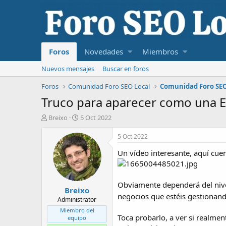
Foros
Novedades
Miembros
Nuevos mensajes
Buscar en foros
Foros
Comunidad Foro SEO Local
Comunidad Foro SEO
Truco para aparecer como una E
I
F
Breixo
5 Oct 2022
n
e
i
c
5 Oct 2022
c
h
Un vídeo interesante, aquí cu
i
a
a
d
d
e
o
i
Obviamente dependerá del nivel
Breixo
r
n
negocios que estéis gestionan
d
i
Administrator
e
c
Miembro del
l
i
Toca probarlo, a ver si realme
equipo