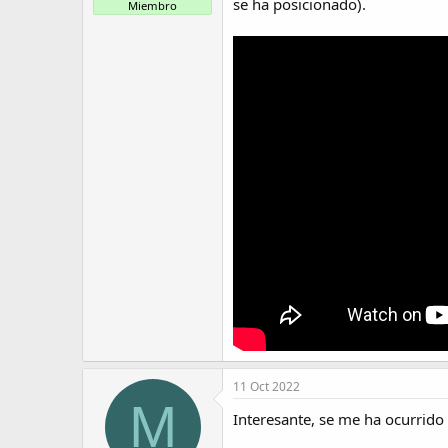
t
o
se ha posicionado).
Miembro
e
m
a
11 Oct 2022
M
Interesante, se me ha ocurrido 