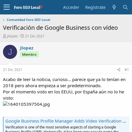
Acceder
Regístrate
Comunidad Foro SEO Local
Verificación de Google Business con vídeo
I
F
Jlopez
21 Dic 2021
n
e
i
c
Jlopez
J
c
h
Miembro
i
a
a
d
d
e
21 Dic 2021
#1
o
i
r
n
Acabo de leer la noticia, curioso... parece que ya lo tenían en
d
i
2018 pero ahora empieza a ser predeterminado.
e
c
Por el momento visto en los EEUU, por España aún no lo he
l
i
visto:
t
o
e
m
a
Google Business Profile Manager Adds Video Verification Flow - Steady Demand Google Business Profile and Local Services Ads management and Local SEO agency.
Verification is one of the most sensitive aspects of starting a Google
Business Profile (GBP). Historically, it has been very easy to game the