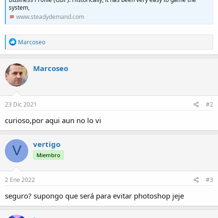
system,
www.steadydemand.com
R
Marcoseo
e
a
c
Marcoseo
c
i
o
n
e
23 Dic 2021
#2
s
:
curioso,por aqui aun no lo vi
vertigo
V
Miembro
2 Ene 2022
#3
seguro? supongo que será para evitar photoshop jeje