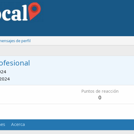
ensajes de perfil
ofesional
024
2024
Puntos de reacción
0
nes
Acerca