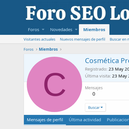
Foros
Novedades
Miembros
Visitantes actuales
Nuevos mensajes de perfil
Buscar en m
Foros
Miembros
Cosmética Pr
C
Registrado
23 May 2
Última visita
23 May 
Mensajes
0
Buscar
Mensajes de perfil
Última actividad
Publicacio