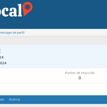
ensajes de perfil
t
24
2024
Puntos de reacción
0
nes
Acerca