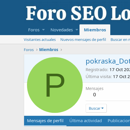
Foros
Novedades
Miembros
Visitantes actuales
Nuevos mensajes de perfil
Buscar en m
Foros
Miembros
pokraska_Do
P
Registrado
17 Oct 20
Última visita
17 Oct 
Mensajes
0
Buscar
Mensajes de perfil
Última actividad
Publicacio