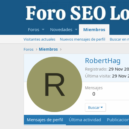
Foros
Novedades
Miembros
Visitantes actuales
Nuevos mensajes de perfil
Buscar en m
Foros
Miembros
RobertHag
R
Registrado
29 Nov 2
Última visita
29 Nov 
Mensajes
0
Buscar
Mensajes de perfil
Última actividad
Publicacio