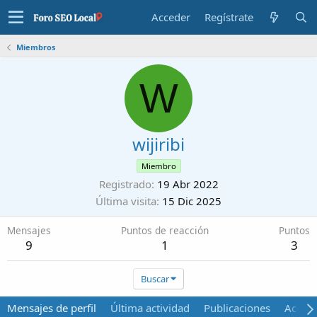
Acceder
Regístrate
Miembros
W
wijiribi
Miembro
Registrado
19 Abr 2022
Última visita
15 Dic 2025
Mensajes
Puntos de reacción
Puntos
9
1
3
Buscar
Mensajes de perfil
Última actividad
Publicaciones
Acerca