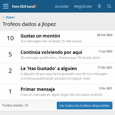
Acceder
Regístrate
Jlopez
Trofeos dados a Jlopez
Gustas un montón
28 Oct 2022
10
Tus mensajes han recibido 25 'Me Gusta'.
Continúa volviendo por aquí
11 Jul 2022
5
30 mensajes publicados. ¡Parece que 'Te Gusta' esto!
Le 'Has Gustado' a alguien
17 Dic 2021
2
A alguien de por aquí le ha gustado uno de tus mensajes.
¡Continua publicando así para conseguir más!
Primer mensaje
3 Dic 2021
1
Crea un mensaje en algún lugar del sitio para recibirlo.
Puntos totales: 18
Ver todos los trofeos disponibles