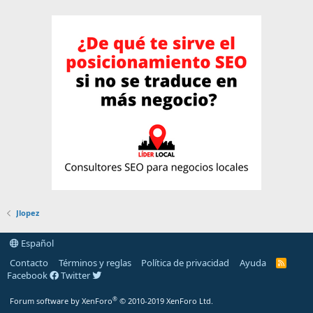
Jlopez
Español
Contacto
Términos y reglas
Política de privacidad
Ayuda
R
S
Facebook
Twitter
S
®
Forum software by XenForo
© 2010-2019 XenForo Ltd.