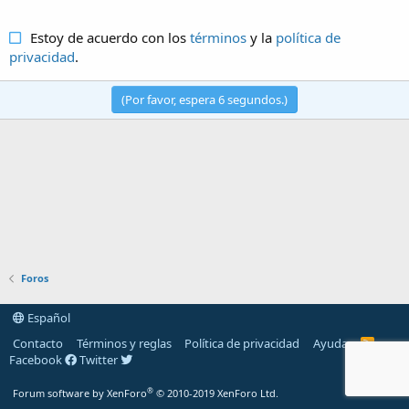
Estoy de acuerdo con los
términos
y la
política de
privacidad
.
(Por favor, espera
6
segundos.)
Foros
Español
Contacto
Términos y reglas
Política de privacidad
Ayuda
R
S
Facebook
Twitter
S
®
Forum software by XenForo
© 2010-2019 XenForo Ltd.