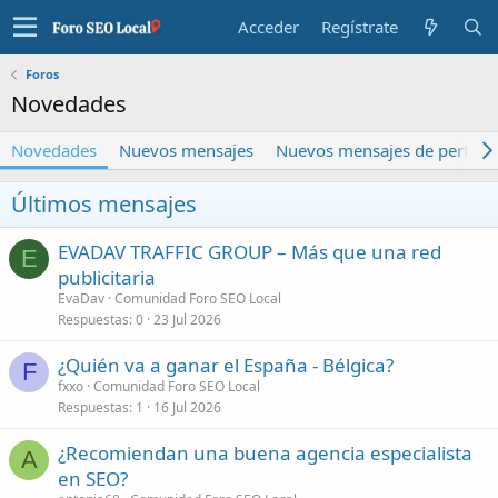
Acceder
Regístrate
Foros
Novedades
Novedades
Nuevos mensajes
Nuevos mensajes de perfil
Últimos mensajes
EVADAV TRAFFIC GROUP – Más que una red
E
publicitaria
EvaDav
Comunidad Foro SEO Local
Respuestas
0
23 Jul 2026
¿Quién va a ganar el España - Bélgica?
F
fxxo
Comunidad Foro SEO Local
Respuestas
1
16 Jul 2026
¿Recomiendan una buena agencia especialista
A
en SEO?