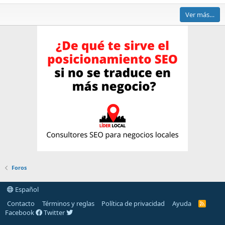
Ver más…
Foros
Español
Contacto
Términos y reglas
Política de privacidad
Ayuda
R
S
Facebook
Twitter
S