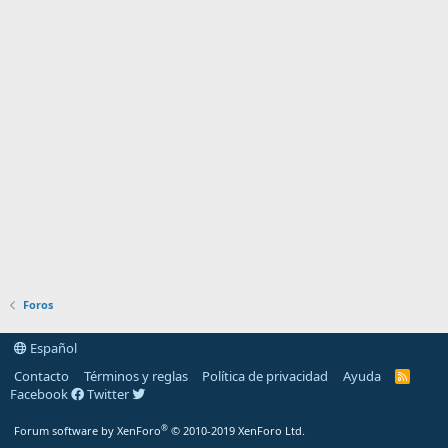
Foros
Español
Contacto
Términos y reglas
Política de privacidad
Ayuda
R
S
Facebook
Twitter
S
®
Forum software by XenForo
© 2010-2019 XenForo Ltd.