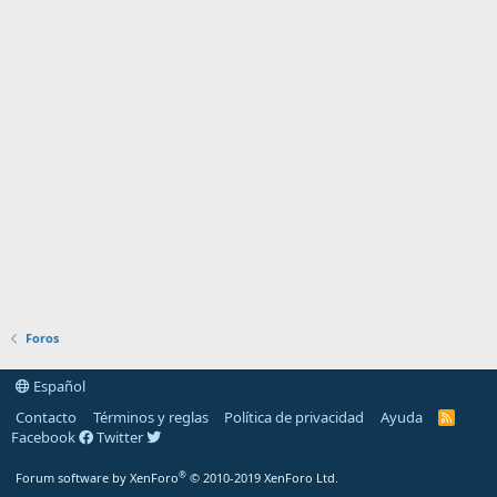
Foros
Español
Contacto
Términos y reglas
Política de privacidad
Ayuda
R
S
Facebook
Twitter
S
®
Forum software by XenForo
© 2010-2019 XenForo Ltd.