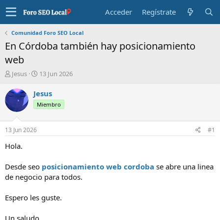
Acceder
Regístrate
Comunidad Foro SEO Local
En Córdoba también hay posicionamiento
web
I
F
Jesus
13 Jun 2026
n
e
i
c
Jesus
c
h
Miembro
i
a
a
d
d
e
13 Jun 2026
#1
o
i
r
n
Hola.
d
i
e
c
Desde seo
posicionamiento web cordoba
se abre una linea
l
i
de negocio para todos.
t
o
e
Espero les guste.
m
a
Un saludo.