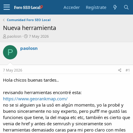
Acceder
Regístrate
Comunidad Foro SEO Local
Nueva herramienta
I
F
paolosn
7 May 2026
n
e
i
c
paolosn
P
c
h
i
a
a
d
d
e
7 May 2026
#1
o
i
r
n
Hola chicos buenas tardes..
d
i
e
c
revisando herramientas encontré esta:
l
i
https://www.georankmap.com/
t
o
no se si alguien ya la usó en algún momento, yo la probé y
e
bueno sinceramente no soy experto, pero pufff me gustó las
m
a
funciones que tiene, la del mapa etc etc, también es cierto que
venia de href y antes de semrush y sinceramente son
herramientas demasiado caras para mi pero claro con miles